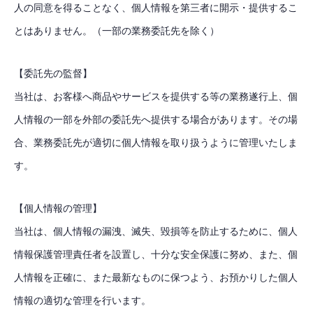
COMPANY
会社概要
人の同意を得ることなく、個人情報を第三者に開示・提供するこ
とはありません。（一部の業務委託先を除く）
SERVICE
業務内容
RECRUIT
求人情報
【委託先の監督】
当社は、お客様へ商品やサービスを提供する等の業務遂行上、個
BLOG
ブログ
人情報の一部を外部の委託先へ提供する場合があります。その場
NEWS
お知らせ
合、業務委託先が適切に個人情報を取り扱うように管理いたしま
す。
CONTACT
お問い合わせ
【個人情報の管理】
当社は、個人情報の漏洩、滅失、毀損等を防止するために、個人
TOP
COMPANY
SERVICE
RECRUIT
BLOG
NEWS
CO
情報保護管理責任者を設置し、十分な安全保護に努め、また、個
人情報を正確に、また最新なものに保つよう、お預かりした個人
情報の適切な管理を行います。