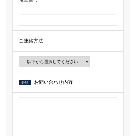
TOP
COMPANY
会社概要
ご連絡方法
SERVICE
業務内容
RECRUIT
求人情報
BLOG
ブログ
お問い合わせ内容
必須
NEWS
お知らせ
CONTACT
お問い合わせ
TOP
COMPANY
SERVICE
RECRUIT
BLOG
NEWS
CO