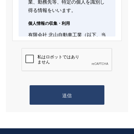
業、勤務先等、特定の個人を識別し
得る情報をいいます。
個人情報の収集・利用
有限会社 北山自動車工業（以下、当
社）は、以下の目的のため、その範
囲内においてのみ、個人情報を収
集・利用いたします。当社による個
人情報の収集・利用は、お客様の自
発的な提供によるものであり、お客
様が個人情報を提供された場合は、
当社が本方針に則って個人情報を利
用することをお客様が許諾したもの
とします。
・業務遂行上で必要となる当社から
の問い合わせ、確認、およびアンケ