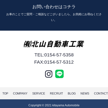
ート
お問い合わせはコチラ
お車のことでご質問・ご相談などございましたら、お気軽にお尋ねくださ
・各種のお問い合わせ対応
い。
個人情報の第三者提供
当社は、法令に基づく場合等正当な
理由によらない限り、事前に本人の
同意を得ることなく、個人情報を第
TEL:0154-57-5358
三者に開示・提供することはありま
FAX:0154-57-5312
せん。（一部の業務委託先を除く）
委託先の監督
当社は、お客様へ商品やサービスを
提供する等の業務遂行上、個人情報
TOP
COMPANY
SERVICE
RECRUIT
BLOG
NEWS
CONTACT
の一部を外部の委託先へ提供する場
合があります。その場合、業務委託
Copyright © 2021 kitayama Automobile