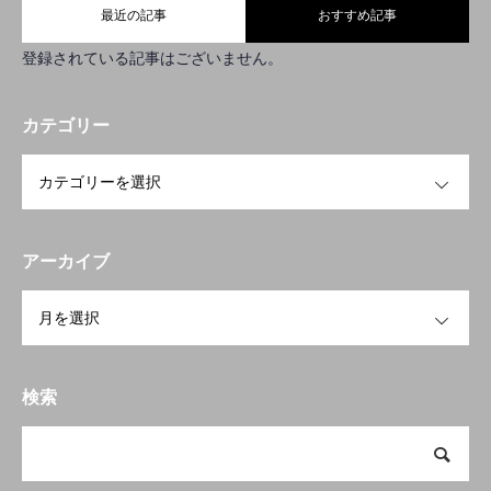
RECRUIT
求人情報
最近の記事
おすすめ記事
BLOG
登録されている記事はございません。
ブログ
NEWS
お知らせ
カテゴリー
OPEN
CONTACT
お問い合わせ
アーカイブ
TOP
COMPANY
SERVICE
RECRUIT
BLOG
NEWS
CO
OPEN
検索