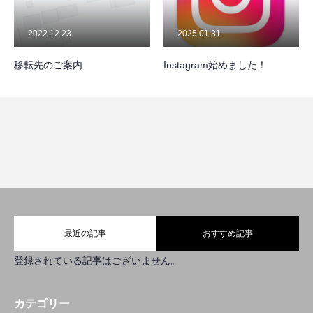
NEWS
お知らせ
2022.12.23
2025.01.31
CONTACT
お問い合わせ
移転先のご案内
Instagram始めました！
今
TOP
COMPANY
SERVICE
RECRUIT
BLOG
NEWS
CO
最近の記事
おすすめ記事
登録されている記事はございません。
カテゴリー