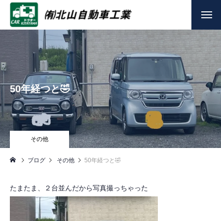
50年経つと🤣
その他
ブログ
その他
50年経つと🤣
たまたま、２台並んだから写真撮っちゃった