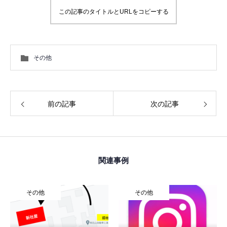
この記事のタイトルとURLをコピーする
その他
前の記事
次の記事
TOP
COMPANY
会社概要
関連事例
SERVICE
業務内容
その他
その他
RECRUIT
求人情報
BLOG
ブログ